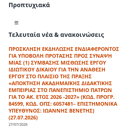
Προπτυχιακά
Toggle
Navigation
Τελευταία νέα & ανακοινώσεις
Γιατί να σπουδάσω Οικονομικά στο Πανεπιστήμιο
Πατρών
ΠΡΟΣΚΛΗΣΗ ΕΚΔΗΛΩΣΗΣ ΕΝΔΙΑΦΕΡΟΝΤΟΣ
ΓΙΑ ΥΠΟΒΟΛΗ ΠΡΟΤΑΣΗΣ ΠΡΟΣ ΣΥΝΑΨΗ
Μαθησιακά Αποτελέσματα
ΜΙΑΣ (1) ΣΥΜΒΑΣΗΣ ΜΙΣΘΩΣΗΣ ΕΡΓΟΥ
ΙΔΙΩΤΙΚΟΥ ΔΙΚΑΙΟΥ ΓΙΑ ΤΗΝ ΑΝΑΘΕΣΗ
ΕΡΓΟΥ ΣΤΟ ΠΛΑΙΣΙΟ ΤΗΣ ΠΡΑΞΗΣ
Δομή Προγράμματος
«ΑΠΟΚΤΗΣΗ ΑΚΑΔΗΜΑΪΚΗΣ ΔΙΔΑΚΤΙΚΗΣ
ΕΜΠΕΙΡΙΑΣ ΣΤΟ ΠΑΝΕΠΙΣΤΗΜΙΟ ΠΑΤΡΩΝ
Μαθήματα
ΓΙΑ ΤΟ ΑΚ. ΕΤΟΣ 2026 -2027» (ΚΩΔ. ΠΡΟΓΡ.
84599, ΚΩΔ. ΟΠΣ: 6057481– ΕΠΙΣΤΗΜΟΝΙΚΑ
ΥΠΕΥΘΥΝΟΣ: ΙΩΑΝΝΗΣ ΒΕΝΕΤΗΣ)
Κανονισμός Σπουδών
(27.07.2026)
27/07/2026