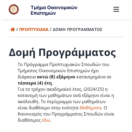
Μετάβαση
Τμήμα Οικονομικών
στο
Toggl
Επιστημών
περιεχόμενο
Navig
Τμήμα
/
ΠΡΟΠΤΥΧΙΑΚΆ
/
ΔΟΜΉ ΠΡΟΓΡΆΜΜΑΤΟΣ
Άνθρωποι
Δομή Προγράμματος
Το Πρόγραμμα Προπτυχιακών Σπουδών του
Προπτυχιακά
Τμήματος Οικονομικών Επιστημών έχει
διάρκεια
οκτώ (8) εξάμηνα
κατανεμημένα σε
τέσσερα (4) έτη
.
Μεταπτυχιακά
Για το τρέχον ακαδημαϊκό έτος, (2024/25) η
κατανομή των μαθημάτων ανά εξάμηνο είναι η
ακόλουθη. Το περίγραμμα των μαθημάτων
Έρευνα
είναι διαθέσιμο στην ενότητα
Μαθήματα
. Ο
Κανονισμός του Προγράμματος Σπουδών είναι
διαθέσιμος
εδώ
.