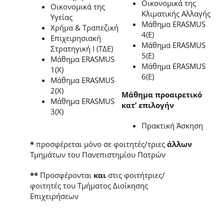
Οικονομικά της
Οικονομικά της
Κλιματικής Αλλαγής
Υγείας
Μάθημα ERASMUS
Χρήμα & Τραπεζική
4(E)
Επιχειρησιακή
Μάθημα ERASMUS
Στρατηγική Ι (ΤΔΕ)
5(E)
Μάθημα ERASMUS
Μάθημα ERASMUS
1(X)
6(E)
Μάθημα ERASMUS
2(X)
Μάθημα προαιρετικό
Μάθημα ERASMUS
κατ’ επιλογήν
3(X)
Πρακτική Άσκηση
*
προσφέρεται μόνο σε φοιτητές/τριες
άλλων
Τμημάτων του Πανεπιστημίου Πατρών
**
Προσφέρονται
και
στις φοιτήτριες/
φοιτητές του Τμήματος Διοίκησης
Επιχειρήσεων