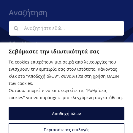
Αναζήτηση
Αναζήτηση
για:
My Upatras
Σεβόμαστε την ιδιωτικότητά σας
Εφαρμογή ενημέρωσης φοιτητών
Τα cookies επιτρέπουν μια σειρά από λειτουργίες που
ενισχύουν την εμπειρία σας στον ιστότοπο. Κάνοντας
κλικ στο "Αποδοχή όλων", συναινείτε στη χρήση ΟΛΩΝ
των cookies.
Ωστόσο, μπορείτε να επισκεφτείτε τις "Ρυθμίσεις
cookies" για να παράσχετε μια ελεγχόμενη συγκατάθεση.
Aποδοχή όλων
© Copyright 2023 | Τμήμα Οικονομικών Επιστημών –
Πανεπιστήμιο Πατρών
Περισσότερες επιλογές