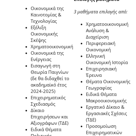
Οικονομικά της
3 μαθήματα επιλογής από:
Καινοτομίας &
Τεχνολογίας
Χρηματοοικονομική
Εξέλιξη
Ανάλυση &
Οικονομικής
Διαχείριση
Σκέψης
Περιφερειακή
Χρηματοοικονομική
Οικονομική
Οικονομικά της
Ελληνική
Ενέργειας
Οικονομική Ιστορία
Εισαγωγή στη
Επιχειρησιακή
Θεωρία Παιγνίων
Έρευνα
(δε θα διδαχθεί το
Θέματα Οικονομικής
ακαδημαϊκό έτος
Γεωγραφίας
2024-2025)
Ειδικά Θέματα
Επιχειρηματικός
Μακροοικονομικής
Σχεδιασμός
Εργατικό Δίκαιο &
Δίκαιο
Εργασιακές Σχέσεις
Επιχειρήσεων και
(ΤΔΕ)
Αξιογράφων (ΤΔΕ)
Προσομοίωση
Ειδικά Θέματα
Επιχειρηματικών
Πολιτικής