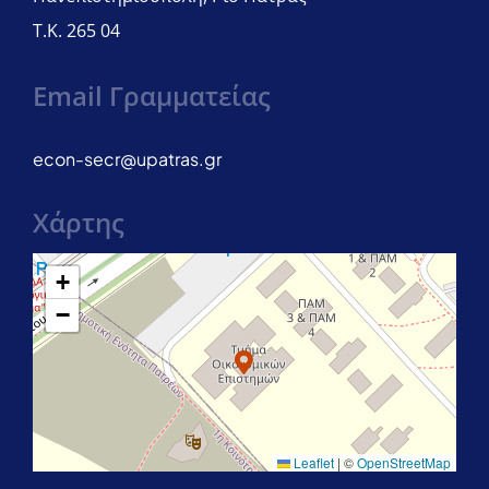
Τ.Κ. 265 04
Email Γραμματείας
econ-secr@upatras.gr
Χάρτης
+
−
Leaflet
|
©
OpenStreetMap