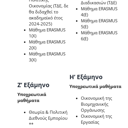
Διαδικασιών (ΤΔΕ)
Οικονομίας (ΤΔΕ, δε
Μάθημα ERASMUS
θα διδαχθεί το
4(E)
ακαδημαϊκό έτος
Μάθημα ERASMUS
2024-2025)
5(E)
Μάθημα ERASMUS
Μάθημα ERASMUS
1(X)
6(E)
Μάθημα ERASMUS
2(X)
Μάθημα ERASMUS
3(X)
Η’ Εξάμηνο
Ζ’ Εξάμηνο
Υποχρεωτικά μαθήματα
Υποχρεωτικά
Οικονομική της
μαθήματα
Βιομηχανικής
Οργάνωσης
Θεωρία & Πολιτική
Οικονομική της
Διεθνούς Εμπορίου
Εργασίας
**