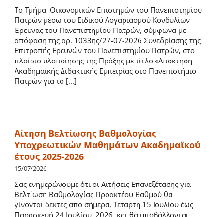
Το Τμήμα Οικονομικών Επιστημών του Πανεπιστημίου
Ωρολόγιο Πρόγραμμα
Πατρών μέσω του Ειδικού Λογαριασμού Κονδυλίων
Έρευνας του Πανεπιστημίου Πατρών, σύμφωνα με
απόφαση της αρ. 1033ης/27-07-2026 Συνεδρίασης της
Οδηγός Σπουδών
Επιτροπής Ερευνών του Πανεπιστημίου Πατρών, στο
πλαίσιο υλοποίησης της Πράξης με τίτλο «Απόκτηση
Ακαδημαϊκής Διδακτικής Εμπειρίας στο Πανεπιστήμιο
Ακαδημαϊκός Σύμβουλος Σπουδών
Πατρών για το [...]
Φοιτητική μέριμνα
Αίτηση Bελτίωσης Βαθμολογίας
Κατατάξεις Πτυχιούχων στο Τμήμα Οικονομικών
Υποχρεωτικών Mαθημάτων Aκαδημαϊκού
Επιστημών
έτους 2025-2026
15/07/2026
Πρακτική Άσκηση
Σας ενημερώνουμε ότι οι Αιτήσεις Επανεξέτασης για
Βελτίωση Βαθμολογίας Προακτέου Βαθμού θα
γίνονται δεκτές από σήμερα, Τετάρτη 15 Ιουλίου έως
Παιδαγωγική και Διδακτική Επάρκεια
Παρασκευή 24 Ιουλίου 2026 και θα υποβάλλονται