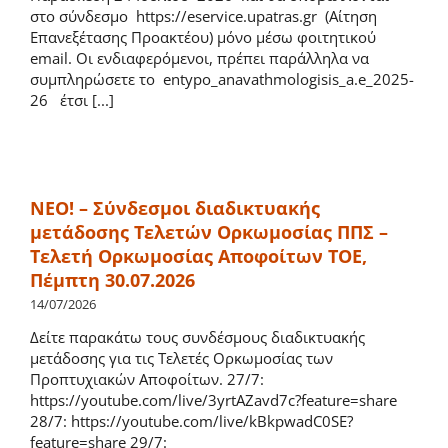
στο σύνδεσμο https://eservice.upatras.gr (Αίτηση
Επανεξέτασης Προακτέου) μόνο μέσω φοιτητικού
email. Οι ενδιαφερόμενοι, πρέπει παράλληλα να
συμπληρώσετε το entypo_anavathmologisis_a.e_2025-
26 έτσι [...]
ΝΕΟ! – Σύνδεσμοι διαδικτυακής
μετάδοσης Τελετών Ορκωμοσίας ΠΠΣ –
Τελετή Ορκωμοσίας Αποφοίτων ΤΟΕ,
Πέμπτη 30.07.2026
14/07/2026
Δείτε παρακάτω τους συνδέσμους διαδικτυακής
μετάδοσης για τις Τελετές Ορκωμοσίας των
Προπτυχιακών Αποφοίτων. 27/7:
https://youtube.com/live/3yrtAZavd7c?feature=share
28/7: https://youtube.com/live/kBkpwadC0SE?
feature=share 29/7: