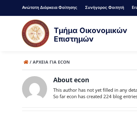
Μετάβαση
Ανώτατη Διάρκεια Φοίτησης
Συνήγορος Φοιτητή
Er
στο
περιεχόμενο
Τμήμα Οικονομικών
Επιστημών
/
ΑΡΧΕΊΑ ΓΙΑ ECON
About
econ
This author has not yet filled in any deta
So far econ has created 224 blog entries