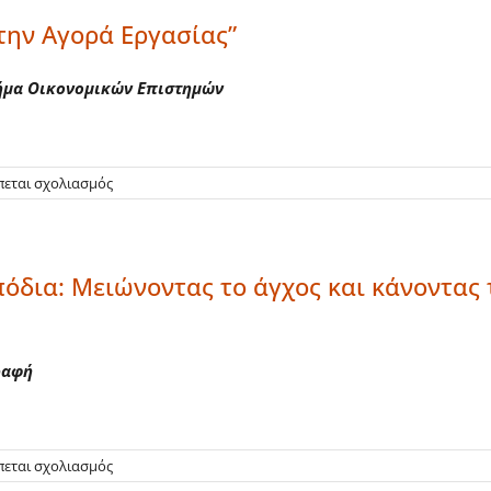
–
την Αγορά Εργασίας”
Αποφόρτιση
πριν
την
Τμήμα Οικονομικών Επιστημών
εξεταστική
στο
πεται σχολιασμός
Εκδήλωση
“Από
το
Πανεπιστήμιο
όδια: Μειώνοντας το άγχος και κάνοντας 
στην
Αγορά
Εργασίας”
γραφή
στο
πεται σχολιασμός
Webseminar