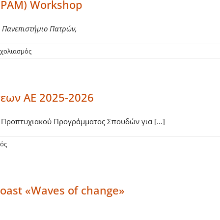
 (PAM) Workshop
 Πανεπιστήμιο Πατρών,
στο
σχολιασμός
3ο
Patras
Applied
Microeconomics
εων ΑΕ 2025-2026
(PAM)
Workshop
 Προπτυχιακού Προγράμματος Σπουδών για […]
στο
μός
Πρόγραμμα
Επαναληπτικών
Εξετάσεων
ΑΕ
oast «Waves of change»
2025-
2026