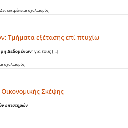
στο
Δεν επιτρέπεται σχολιασμός
1ος
Φοιτητικός
Διαγωνισμός
EUNICoast
ν: Τμήματα εξέτασης επί πτυχίω
«Waves
of
change»
ήμη Δεδομένων
” για τους […]
στο
ται σχολιασμός
Εισαγωγή
στην
Επιστήμη
Δεδομένων:
 Οικονομικής Σκέψης
Τμήματα
εξέτασης
επί
κών Επιστημών
πτυχίω