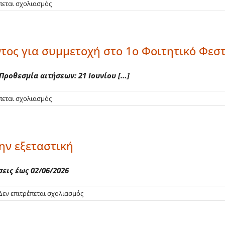
στο
πεται σχολιασμός
26η
Συνάντηση
Ελλήνων
Ιστορικών
ος για συμμετοχή στο 1ο Φοιτητικό Φεστ
Οικονομικής
Σκέψης
 Προθεσμία αιτήσεων: 21 Ιουνίου […]
στο
πεται σχολιασμός
Πρόσκληση
Εκδήλωσης
Ενδιαφέροντος
για
ην εξεταστική
συμμετοχή
στο
1ο
σεις έως 02/06/2026
Φοιτητικό
Φεστιβάλ
EUNICoast
στο
Δεν επιτρέπεται σχολιασμός
Walk
and
Talk