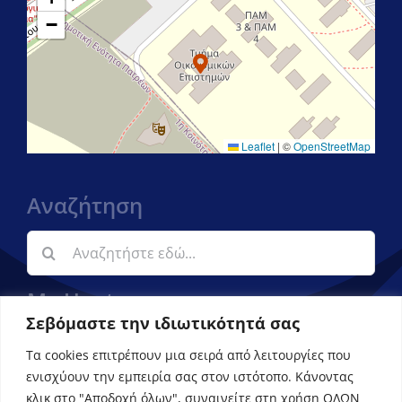
−
Leaflet
|
©
OpenStreetMap
Αναζήτηση
Αναζήτηση
για:
My Upatras
Σεβόμαστε την ιδιωτικότητά σας
Εφαρμογή ενημέρωσης φοιτητών
Τα cookies επιτρέπουν μια σειρά από λειτουργίες που
ενισχύουν την εμπειρία σας στον ιστότοπο. Κάνοντας
κλικ στο "Αποδοχή όλων", συναινείτε στη χρήση ΟΛΩΝ