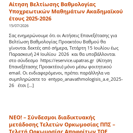
Αίτηση Bελτίωσης Βαθμολογίας
Κατατάξεις Πτυχιούχων στο Τμήμα Οικονομικών
Υποχρεωτικών Mαθημάτων Aκαδημαϊκού
Επιστημών
έτους 2025-2026
15/07/2026
Πρακτική Άσκηση
Σας ενημερώνουμε ότι οι Αιτήσεις Επανεξέτασης για
Βελτίωση Βαθμολογίας Προακτέου Βαθμού θα
γίνονται δεκτές από σήμερα, Τετάρτη 15 Ιουλίου έως
Παιδαγωγική και Διδακτική Επάρκεια
Παρασκευή 24 Ιουλίου 2026 και θα υποβάλλονται
στο σύνδεσμο https://eservice.upatras.gr (Αίτηση
Επανεξέτασης Προακτέου) μόνο μέσω φοιτητικού
email. Οι ενδιαφερόμενοι, πρέπει παράλληλα να
συμπληρώσετε το entypo_anavathmologisis_a.e_2025-
26 έτσι [...]
ΝΕΟ! – Σύνδεσμοι διαδικτυακής
μετάδοσης Τελετών Ορκωμοσίας ΠΠΣ –
Τελετή Ορκωμοσίας Αποφοίτων ΤΟΕ,