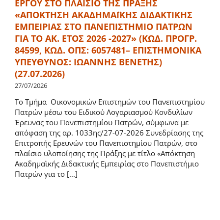
ΕΡΓΟΥ ΣΤΟ ΠΛΑΙΣΙΟ ΤΗΣ ΠΡΑΞΗΣ
Δομή Προγράμματος
«ΑΠΟΚΤΗΣΗ ΑΚΑΔΗΜΑΪΚΗΣ ΔΙΔΑΚΤΙΚΗΣ
ΕΜΠΕΙΡΙΑΣ ΣΤΟ ΠΑΝΕΠΙΣΤΗΜΙΟ ΠΑΤΡΩΝ
Μαθήματα
ΓΙΑ ΤΟ ΑΚ. ΕΤΟΣ 2026 -2027» (ΚΩΔ. ΠΡΟΓΡ.
84599, ΚΩΔ. ΟΠΣ: 6057481– ΕΠΙΣΤΗΜΟΝΙΚΑ
ΥΠΕΥΘΥΝΟΣ: ΙΩΑΝΝΗΣ ΒΕΝΕΤΗΣ)
Κανονισμός Σπουδών
(27.07.2026)
27/07/2026
Το Τμήμα Οικονομικών Επιστημών του Πανεπιστημίου
Ωρολόγιο Πρόγραμμα
Πατρών μέσω του Ειδικού Λογαριασμού Κονδυλίων
Έρευνας του Πανεπιστημίου Πατρών, σύμφωνα με
απόφαση της αρ. 1033ης/27-07-2026 Συνεδρίασης της
Οδηγός Σπουδών
Επιτροπής Ερευνών του Πανεπιστημίου Πατρών, στο
πλαίσιο υλοποίησης της Πράξης με τίτλο «Απόκτηση
Ακαδημαϊκής Διδακτικής Εμπειρίας στο Πανεπιστήμιο
Ακαδημαϊκός Σύμβουλος Σπουδών
Πατρών για το [...]
Φοιτητική μέριμνα