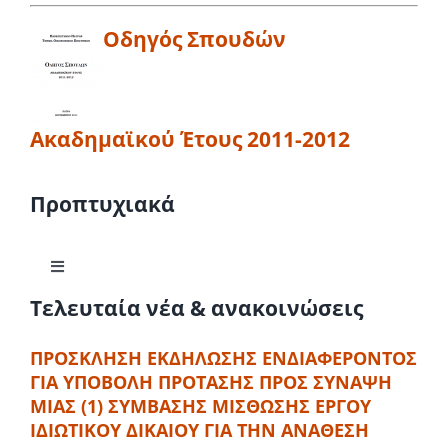
Οδηγός Σπουδών
Ακαδημαϊκού Έτους 2011-2012
Προπτυχιακά
Toggle
Navigation
Τελευταία νέα & ανακοινώσεις
Γιατί να σπουδάσω Οικονομικά στο Πανεπιστήμιο
Πατρών
ΠΡΟΣΚΛΗΣΗ ΕΚΔΗΛΩΣΗΣ ΕΝΔΙΑΦΕΡΟΝΤΟΣ
ΓΙΑ ΥΠΟΒΟΛΗ ΠΡΟΤΑΣΗΣ ΠΡΟΣ ΣΥΝΑΨΗ
Μαθησιακά Αποτελέσματα
ΜΙΑΣ (1) ΣΥΜΒΑΣΗΣ ΜΙΣΘΩΣΗΣ ΕΡΓΟΥ
ΙΔΙΩΤΙΚΟΥ ΔΙΚΑΙΟΥ ΓΙΑ ΤΗΝ ΑΝΑΘΕΣΗ