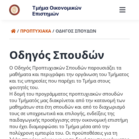
Μετάβαση
Τμήμα Οικονομικών
στο
Toggl
Επιστημών
περιεχόμενο
Navig
Τμήμα
/
ΠΡΟΠΤΥΧΙΑΚΆ
/
ΟΔΗΓΌΣ ΣΠΟΥΔΏΝ
Άνθρωποι
Οδηγός Σπουδών
Ο Οδηγός Προπτυχιακών Σπουδών παρουσιάζει τα
Προπτυχιακά
μαθήματα και περιγράφει την οργάνωση του Τμήματος
και τις υπηρεσίες που παρέχει το Τμήμα στους
φοιτητές του.
Μεταπτυχιακά
Η δομή του προγράμματος προπτυχιακών σπουδών
του Τμήματός μας διακρίνεται από την κατανομή των
μαθημάτων στα έτη σπουδών και από το διαχωρισμό
Έρευνα
τους σε υποχρεωτικά και επιλογής, ενδείξεις της
παιδαγωγικής προσέγγισης στην οικονομική επιστήμη
που έχει διαμορφώσει το Τμήμα μέσα από την
πολύχρονη εμπειρία του. Οι προϋποθέσεις για τη