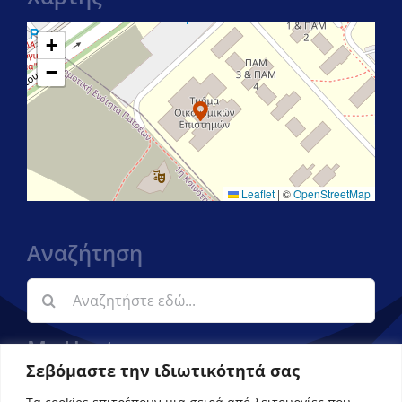
+
−
Leaflet
|
©
OpenStreetMap
Αναζήτηση
Αναζήτηση
για:
My Upatras
Σεβόμαστε την ιδιωτικότητά σας
Εφαρμογή ενημέρωσης φοιτητών