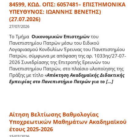
84599, ΚΩΔ. ΟΠΣ: 6057481– ΕΠΙΣΤΗΜΟΝΙΚΑ
ΥΠΕΥΘΥΝΟΣ: ΙΩΑΝΝΗΣ ΒΕΝΕΤΗΣ)
ΕΔΙΠ
(27.07.2026)
27/07/2026
Λοιπό διδακτικό προσωπικό
Το Τμήμα
Οικονομικών Επιστημών
του
Πανεπιστημίου Πατρών μέσω του Ειδικού
Λογαριασμού Κονδυλίων Έρευνας του Πανεπιστημίου
ΕΤΕΠ
Πατρών, σύμφωνα με απόφαση της αρ. 1033ης/27-07-
2026 Συνεδρίασης της Επιτροπής Ερευνών του
Πανεπιστημίου Πατρών, στο πλαίσιο υλοποίησης της
Διοικητικό Προσωπικό
Πράξης με τίτλο «
Απόκτηση Ακαδημαϊκής Διδακτικής
Εμπειρίας στο Πανεπιστήμιο Πατρών για το […]
Υποψήφιοι Διδάκτορες
Αίτηση Bελτίωσης Βαθμολογίας
Mητρώο Αξιολογητών
Υποχρεωτικών Mαθημάτων Aκαδημαϊκού
έτους 2025-2026
15/07/2026