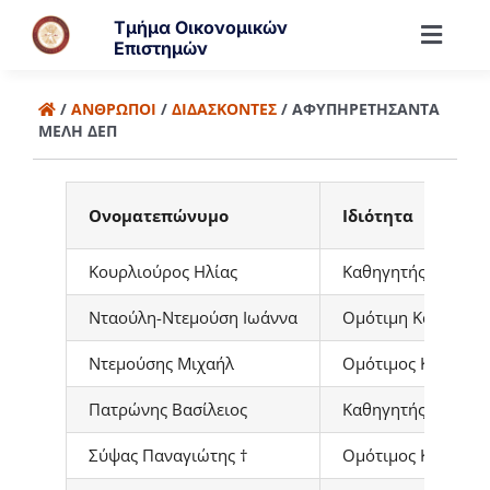
Μετάβαση
Τμήμα Οικονομικών
στο
Toggl
Επιστημών
περιεχόμενο
Navig
Τμήμα
/
ΆΝΘΡΩΠΟΙ
/
ΔΙΔΆΣΚΟΝΤΕΣ
/
ΑΦΥΠΗΡΕΤΉΣΑΝΤΑ
ΜΈΛΗ ΔΕΠ
Άνθρωποι
Ονοματεπώνυμο
Ιδιότητα
Προπτυχιακά
Κουρλιούρος Ηλίας
Καθηγητής
Νταούλη-Ντεμούση Ιωάννα
Ομότιμη Καθηγήτρ
Μεταπτυχιακά
Ντεμούσης Μιχαήλ
Ομότιμος Καθηγητ
Έρευνα
Πατρώνης Βασίλειος
Καθηγητής
Σύψας Παναγιώτης †
Ομότιμος Καθηγητ