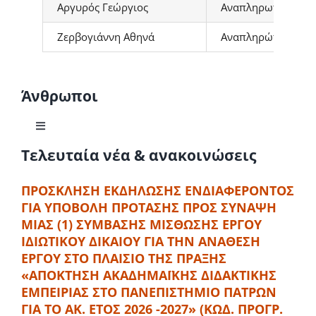
Αργυρός Γεώργιος
Αναπληρωτής Καθη
Ζερβογιάννη Αθηνά
Αναπληρώτρια Καθ
Άνθρωποι
Toggle
Navigation
Τελευταία νέα & ανακοινώσεις
Μέλη ΔΕΠ
ΠΡΟΣΚΛΗΣΗ ΕΚΔΗΛΩΣΗΣ ΕΝΔΙΑΦΕΡΟΝΤΟΣ
ΓΙΑ ΥΠΟΒΟΛΗ ΠΡΟΤΑΣΗΣ ΠΡΟΣ ΣΥΝΑΨΗ
Ομότιμοι Καθηγητές
ΜΙΑΣ (1) ΣΥΜΒΑΣΗΣ ΜΙΣΘΩΣΗΣ ΕΡΓΟΥ
ΙΔΙΩΤΙΚΟΥ ΔΙΚΑΙΟΥ ΓΙΑ ΤΗΝ ΑΝΑΘΕΣΗ
Αφυπηρετήσαντα Μέλη ΔΕΠ
ΕΡΓΟΥ ΣΤΟ ΠΛΑΙΣΙΟ ΤΗΣ ΠΡΑΞΗΣ
«ΑΠΟΚΤΗΣΗ ΑΚΑΔΗΜΑΪΚΗΣ ΔΙΔΑΚΤΙΚΗΣ
ΕΜΠΕΙΡΙΑΣ ΣΤΟ ΠΑΝΕΠΙΣΤΗΜΙΟ ΠΑΤΡΩΝ
Επίτιμοι διδάκτορες
ΓΙΑ ΤΟ ΑΚ. ΕΤΟΣ 2026 -2027» (ΚΩΔ. ΠΡΟΓΡ.