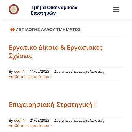
Μετάβαση
Τμήμα Οικονομικών
στο
Toggl
Επιστημών
περιεχόμενο
Navig
Τμήμα
/
ΕΠΙΛΟΓΉΣ ΆΛΛΟΥ ΤΜΉΜΑΤΟΣ
Εργατικό Δίκαιο & Εργασιακές
Άνθρωποι
Σχέσεις
Προπτυχιακά
στο
By
econ1
|
11/09/2023
|
Δεν επιτρέπεται σχολιασμός
Εργατικό
Διαβάστε περισσότερα
Δίκαιο
Μεταπτυχιακά
&
Εργασιακές
Σχέσεις
Επιχειρησιακή Στρατηγική Ι
Έρευνα
στο
By
econ1
|
21/08/2023
|
Δεν επιτρέπεται σχολιασμός
Επιχειρησιακή
Διαβάστε περισσότερα
Στρατηγική