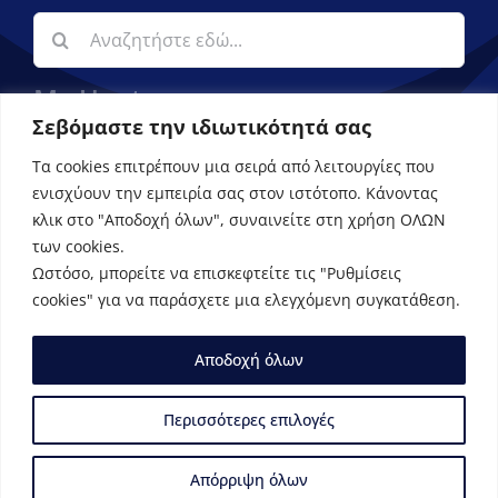
Αναζήτηση
για:
My Upatras
Σεβόμαστε την ιδιωτικότητά σας
Εφαρμογή ενημέρωσης φοιτητών
Τα cookies επιτρέπουν μια σειρά από λειτουργίες που
ενισχύουν την εμπειρία σας στον ιστότοπο. Κάνοντας
κλικ στο "Αποδοχή όλων", συναινείτε στη χρήση ΟΛΩΝ
των cookies.
Ωστόσο, μπορείτε να επισκεφτείτε τις "Ρυθμίσεις
cookies" για να παράσχετε μια ελεγχόμενη συγκατάθεση.
Aποδοχή όλων
© Copyright 2023 | Τμήμα Οικονομικών Επιστημών –
Πανεπιστήμιο Πατρών
Περισσότερες επιλογές
Απόρριψη όλων