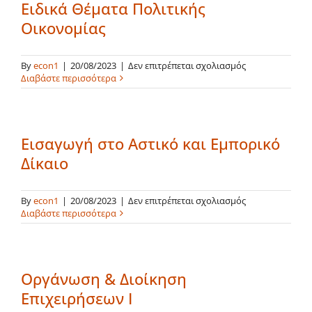
Ειδικά Θέματα Πολιτικής
Οικονομίας
στο
By
econ1
|
20/08/2023
|
Δεν επιτρέπεται σχολιασμός
Ειδικά
Διαβάστε περισσότερα
Θέματα
Πολιτικής
Οικονομίας
Εισαγωγή στο Αστικό και Εμπορικό
Δίκαιο
στο
By
econ1
|
20/08/2023
|
Δεν επιτρέπεται σχολιασμός
Εισαγωγή
Διαβάστε περισσότερα
στο
Αστικό
και
Εμπορικό
Οργάνωση & Διοίκηση
Δίκαιο
Επιχειρήσεων Ι