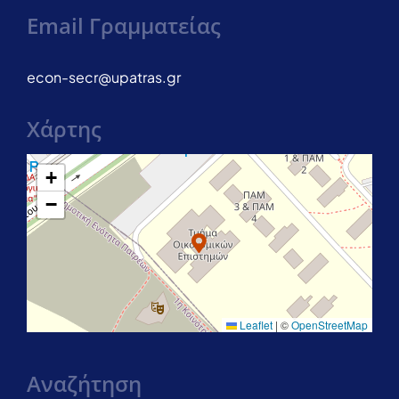
Email Γραμματείας
econ-secr@upatras.gr
Χάρτης
+
−
Leaflet
|
©
OpenStreetMap
Αναζήτηση