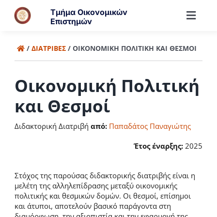
Μετάβαση
Τμήμα Οικονομικών
στο
Toggl
Επιστημών
περιεχόμενο
Navig
Τμήμα
/
ΔΙΑΤΡΙΒΈΣ
/
ΟΙΚΟΝΟΜΙΚΉ ΠΟΛΙΤΙΚΉ ΚΑΙ ΘΕΣΜΟΊ
Άνθρωποι
Οικονομική Πολιτική
και Θεσμοί
Προπτυχιακά
Διδακτορική Διατριβή
από:
Παπαδάτος Παναγιώτης
Μεταπτυχιακά
Έτος έναρξης:
2025
Έρευνα
Στόχος της παρούσας διδακτορικής διατριβής είναι η
μελέτη της αλληλεπίδρασης μεταξύ οικονομικής
πολιτικής και θεσμικών δομών. Οι θεσμοί, επίσημοι
και άτυποι, αποτελούν βασικό παράγοντα στη
διαμόρφωση, την αξιοπιστία και την εφαρμογή της