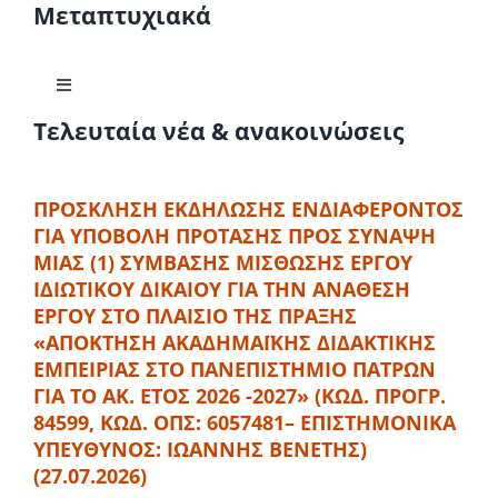
Μεταπτυχιακά
Toggle
Navigation
Τελευταία νέα & ανακοινώσεις
Διδακτορικές Σπουδές
ΠΡΟΣΚΛΗΣΗ ΕΚΔΗΛΩΣΗΣ ΕΝΔΙΑΦΕΡΟΝΤΟΣ
ΠΜΣ Εφαρμοσμένη Οικονομική & Ανάλυση Δεδομένων
ΓΙΑ ΥΠΟΒΟΛΗ ΠΡΟΤΑΣΗΣ ΠΡΟΣ ΣΥΝΑΨΗ
ΜΙΑΣ (1) ΣΥΜΒΑΣΗΣ ΜΙΣΘΩΣΗΣ ΕΡΓΟΥ
ΙΔΙΩΤΙΚΟΥ ΔΙΚΑΙΟΥ ΓΙΑ ΤΗΝ ΑΝΑΘΕΣΗ
ΠΜΣ Kαινοτόμος και Αειφόρος Επιχειρηματικότητα
ΕΡΓΟΥ ΣΤΟ ΠΛΑΙΣΙΟ ΤΗΣ ΠΡΑΞΗΣ
«ΑΠΟΚΤΗΣΗ ΑΚΑΔΗΜΑΪΚΗΣ ΔΙΔΑΚΤΙΚΗΣ
ΔΠΜΣ Επαγγελματική Συμβουλευτική και Διά Βίου
ΕΜΠΕΙΡΙΑΣ ΣΤΟ ΠΑΝΕΠΙΣΤΗΜΙΟ ΠΑΤΡΩΝ
Εκπαίδευση
ΓΙΑ ΤΟ ΑΚ. ΕΤΟΣ 2026 -2027» (ΚΩΔ. ΠΡΟΓΡ.
84599, ΚΩΔ. ΟΠΣ: 6057481– ΕΠΙΣΤΗΜΟΝΙΚΑ
Διδακτορικές Σπουδές με συνεπίβλεψη – University of
ΥΠΕΥΘΥΝΟΣ: ΙΩΑΝΝΗΣ ΒΕΝΕΤΗΣ)
Naples Parthenope
(27.07.2026)