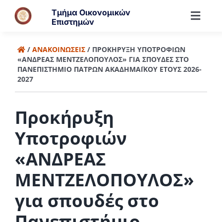
Μετάβαση
Τμήμα Οικονομικών
στο
Toggl
Επιστημών
περιεχόμενο
Navig
Τμήμα
/
ΑΝΑΚΟΙΝΏΣΕΙΣ
/
ΠΡΟΚΉΡΥΞΗ ΥΠΟΤΡΟΦΙΏΝ
«ΑΝΔΡΕΑΣ ΜΕΝΤΖΕΛΟΠΟΥΛΟΣ» ΓΙΑ ΣΠΟΥΔΈΣ ΣΤΟ
ΠΑΝΕΠΙΣΤΉΜΙΟ ΠΑΤΡΏΝ ΑΚΑΔΗΜΑΪΚΟΎ ΈΤΟΥΣ 2026-
2027
Άνθρωποι
Προκήρυξη
Προπτυχιακά
Υποτροφιών
Μεταπτυχιακά
«ΑΝΔΡΕΑΣ
ΜΕΝΤΖΕΛΟΠΟΥΛΟΣ»
Έρευνα
για σπουδές στο
Πανεπιστήμιο