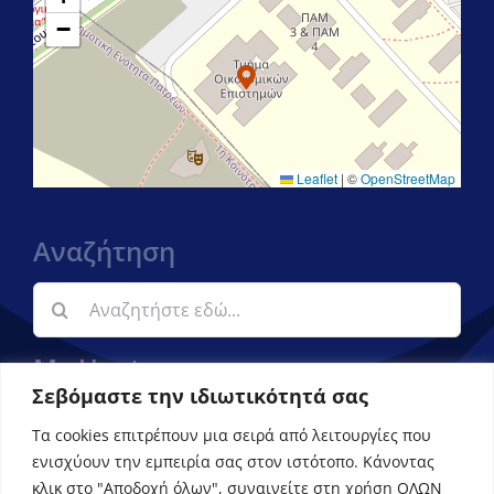
−
Leaflet
|
©
OpenStreetMap
Αναζήτηση
Αναζήτηση
για:
My Upatras
Σεβόμαστε την ιδιωτικότητά σας
Εφαρμογή ενημέρωσης φοιτητών
Τα cookies επιτρέπουν μια σειρά από λειτουργίες που
ενισχύουν την εμπειρία σας στον ιστότοπο. Κάνοντας
κλικ στο "Αποδοχή όλων", συναινείτε στη χρήση ΟΛΩΝ