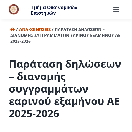
Μετάβαση
Τμήμα Οικονομικών
στο
Toggl
Επιστημών
περιεχόμενο
Navig
Τμήμα
/
ΑΝΑΚΟΙΝΏΣΕΙΣ
/
ΠΑΡΆΤΑΣΗ ΔΗΛΏΣΕΩΝ –
ΔΙΑΝΟΜΉΣ ΣΥΓΓΡΑΜΜΆΤΩΝ ΕΑΡΙΝΟΎ ΕΞΑΜΉΝΟΥ ΑΕ
2025-2026
Άνθρωποι
Παράταση δηλώσεων
Προπτυχιακά
– διανομής
συγγραμμάτων
Μεταπτυχιακά
εαρινού εξαμήνου ΑΕ
Έρευνα
2025-2026