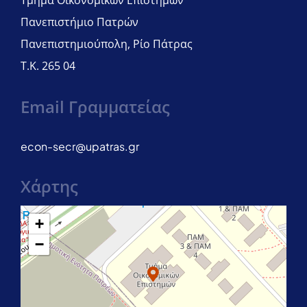
Τμήμα Οικονομικών Επιστημών
Πανεπιστήμιο Πατρών
Πανεπιστημιούπολη, Ρίο Πάτρας
Τ.Κ. 265 04
Email Γραμματείας
econ-secr@upatras.gr
Χάρτης
+
−