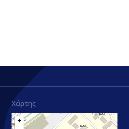
Χάρτης
+