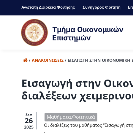
Μετάβαση
Ανώτατη Διάρκεια Φοίτησης
Συνήγορος Φοιτητή
Er
στο
περιεχόμενο
Τμήμα Οικονομικών
Επιστημών
/
ΑΝΑΚΟΙΝΏΣΕΙΣ
/
ΕΙΣΑΓΩΓΉ ΣΤΗΝ ΟΙΚΟΝΟΜΙΚΉ Ε
Εισαγωγή στην Οικον
διαλέξεων χειμερινο
Σεπ
Μαθήματα,Φοιτητικά
26
Οι διαλέξεις του μαθήματος “Εισαγωγή στ
2025
.